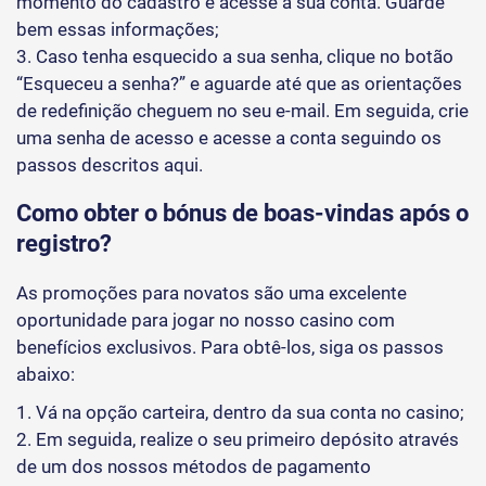
momento do cadastro e acesse a sua conta. Guarde
bem essas informações;
Caso tenha esquecido a sua senha, clique no botão
“Esqueceu a senha?” e aguarde até que as orientações
de redefinição cheguem no seu e-mail. Em seguida, crie
uma senha de acesso e acesse a conta seguindo os
passos descritos aqui.
Como obter o bónus de boas-vindas após o
registro?
As promoções para novatos são uma excelente
oportunidade para jogar no nosso casino com
benefícios exclusivos. Para obtê-los, siga os passos
abaixo:
Vá na opção carteira, dentro da sua conta no casino;
Em seguida, realize o seu primeiro depósito através
de um dos nossos métodos de pagamento