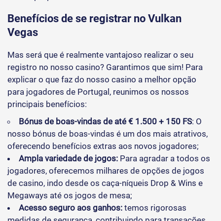
Benefícios de se registrar no Vulkan
Vegas
Mas será que é realmente vantajoso realizar o seu
registro no nosso casino? Garantimos que sim! Para
explicar o que faz do nosso casino a melhor opção
para jogadores de Portugal, reunimos os nossos
principais benefícios:
Bónus de boas-vindas de até € 1.500 + 150 FS
: O
nosso bónus de boas-vindas é um dos mais atrativos,
oferecendo benefícios extras aos novos jogadores;
Ampla variedade de jogos:
Para agradar a todos os
jogadores, oferecemos milhares de opções de jogos
de casino, indo desde os caça-níqueis Drop & Wins e
Megaways até os jogos de mesa;
Acesso seguro aos ganhos:
temos rigorosas
medidas de segurança, contribuindo para transações