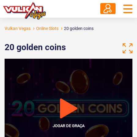
Vulkan Vegas
Online Slots
20 golden coins
20 golden coins
JOGAR DE GRAÇA