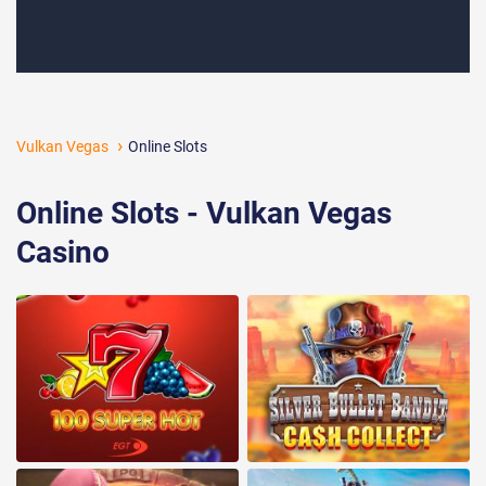
Vulkan Vegas
Online Slots
Online Slots - Vulkan Vegas
Casino