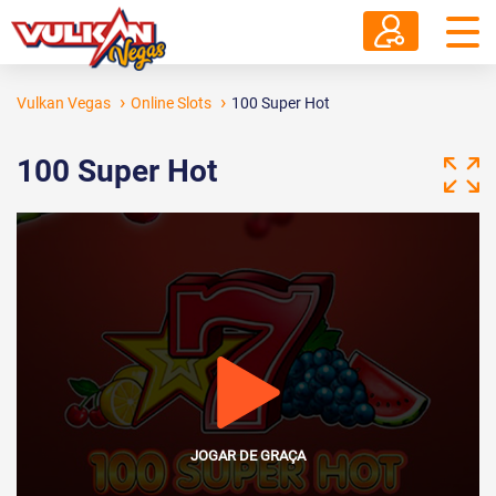
Vulkan Vegas
Online Slots
100 Super Hot
100 Super Hot
JOGAR DE GRAÇA