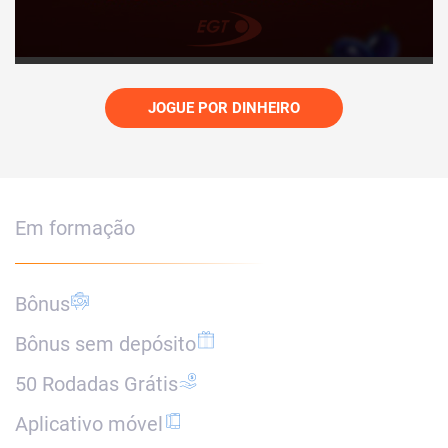
JOGUE POR DINHEIRO
Em formação
Bônus
Bônus sem depósito
50 Rodadas Grátis
Aplicativo móvel