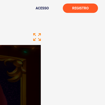
ACESSO
REGISTRO