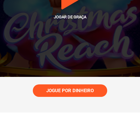
JOGAR DE GRAÇA
JOGUE POR DINHEIRO