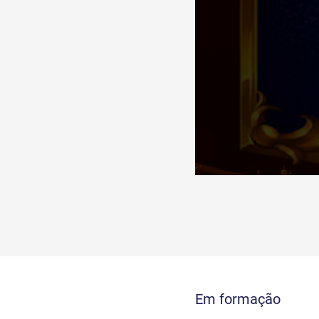
Em formação