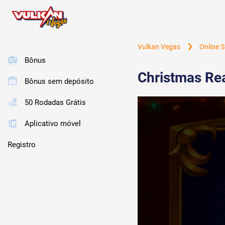
Vulkan Vegas
Online S
Bônus
Christmas Re
Bônus sem depósito
50 Rodadas Grátis
Aplicativo móvel
Registro